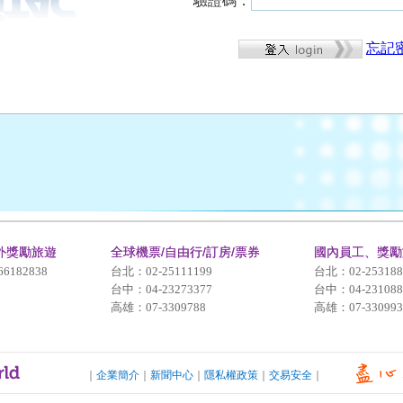
驗證碼：
忘記
外獎勵旅遊
全球機票/自由行/訂房/票券
國內員工、獎勵
66182838
台北：02-25111199
台北：02-253188
台中：04-23273377
台中：04-231088
高雄：07-3309788
高雄：07-330993
可樂旅遊．企業服務
｜
企業簡介
｜
新聞中心
｜
隱私權政策
｜
交易安全
｜